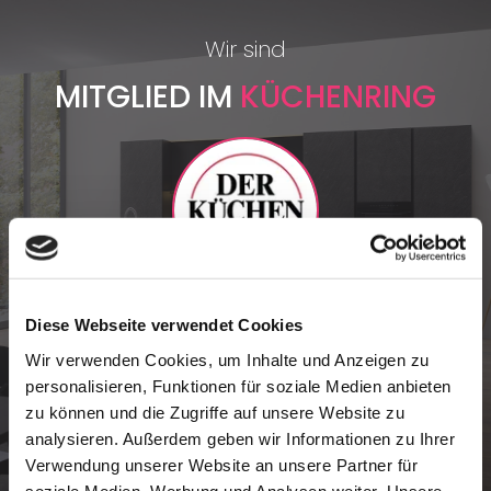
Wir sind
MITGLIED IM
KÜCHENRING
Als Mitglied im Küchenring profitieren wir von einem
Diese Webseite verwendet Cookies
starken Netzwerk, hochwertigen Marken und
Wir verwenden Cookies, um Inhalte und Anzeigen zu
innovativen Küchenlösungen. So bieten wir Ihnen
personalisieren, Funktionen für soziale Medien anbieten
kompetente Beratung, erstklassige Qualität und
zu können und die Zugriffe auf unsere Website zu
individuelle Küchen nach Maß.
analysieren. Außerdem geben wir Informationen zu Ihrer
Verwendung unserer Website an unsere Partner für
soziale Medien, Werbung und Analysen weiter. Unsere